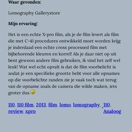
Waar gevonden:
Lomography Gallerystore
Mijn ervaring:
Het is een echte X-pro film, als je de film levert als film
die met C-41 procedures ontwikkeld moet worden krijg
je inderdaad een echte cross processed film met
bijbehorende kleuren en korrel! Als je daar niet op uit
bent gewoon andere film gebruiken, ik vind het zelf wel
leuk! Wat wel echt opvalt is dat de film voorbelicht is
zodat je een specifieke grootte hebt voor alle opnames
op die voorbelichte randen zie je vaak toch wat terug
van de opname zoals de camera die wilde maken, iets
groter dus
110
, 
110 film
, 
2013
, 
film
, 
lomo
, 
lomography
, 
110
, 
•
review
, 
xpro
Analoog