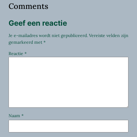
Comments
Geef een reactie
Je e-mailadres wordt niet gepubliceerd.
Vereiste velden zijn
gemarkeerd met
*
Reactie
*
Naam
*