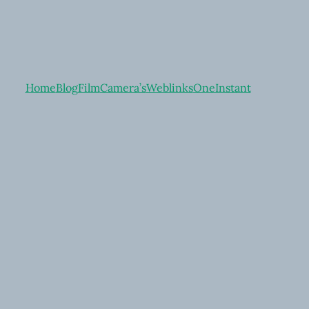
Home
Blog
Film
Camera’s
Weblinks
OneInstant