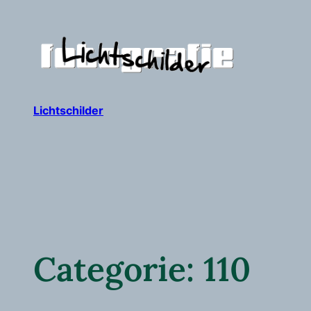
Ga
naar
de
inhoud
Lichtschilder
Categorie:
110