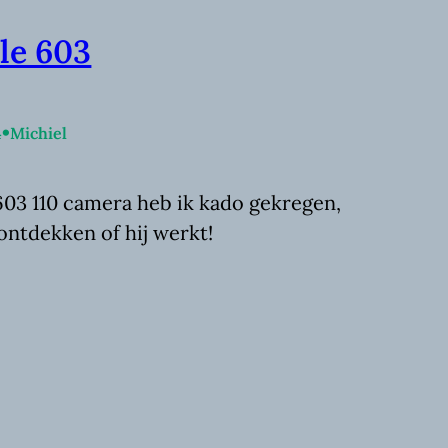
ele 603
•
4
Michiel
 603 110 camera heb ik kado gekregen,
ntdekken of hij werkt!