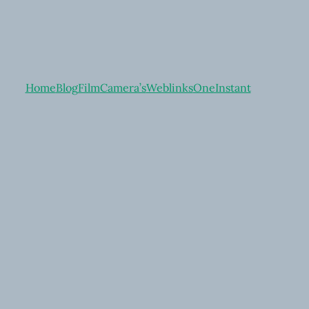
Home
Blog
Film
Camera’s
Weblinks
OneInstant