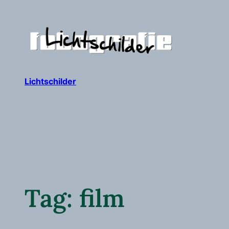
Ga
naar
de
inhoud
Lichtschilder
Tag:
film