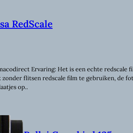
asa RedScale
macodirect Ervaring: Het is een echte redscale f
 zonder flitsen redscale film te gebruiken, de f
atjes op..