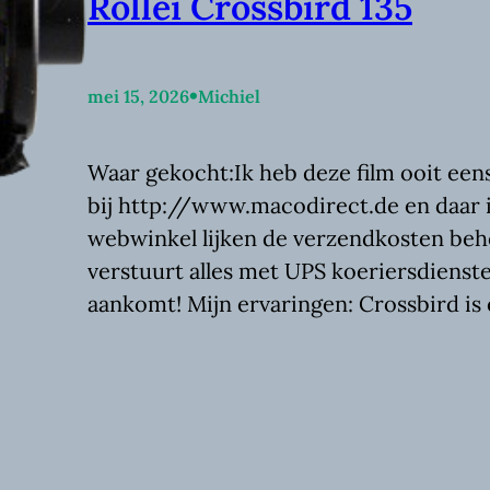
Rollei Crossbird 135
•
mei 15, 2026
Michiel
Waar gekocht:Ik heb deze film ooit een
bij http://www.macodirect.de en daar is
webwinkel lijken de verzendkosten beh
verstuurt alles met UPS koeriersdiensten
aankomt! Mijn ervaringen: Crossbird is