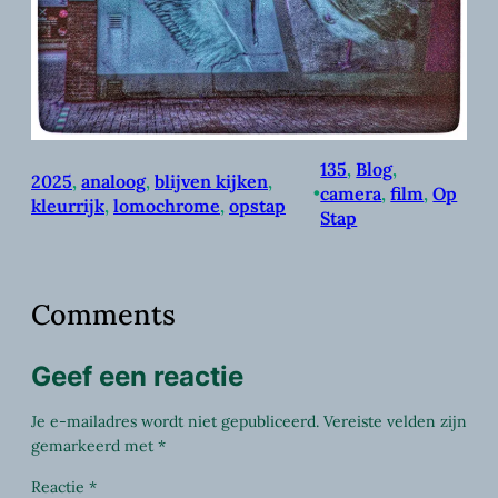
135
, 
Blog
, 
2025
, 
analoog
, 
blijven kijken
, 
•
camera
, 
film
, 
Op
kleurrijk
, 
lomochrome
, 
opstap
Stap
Comments
Geef een reactie
Je e-mailadres wordt niet gepubliceerd.
Vereiste velden zijn
gemarkeerd met
*
Reactie
*