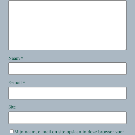
Naam
*
E-mail
*
Site
Mijn naam, e-mail en site opslaan in deze browser voor