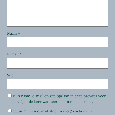
Naam
*
E-mail
*
Site
Mijn naam, e-mail en site opslaan in deze browser voor
de volgende keer wanneer ik een reactie plaats.
Stuur mij een e-mail als er vervolgreacties zijn.