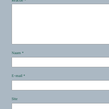
Reactie
*
Naam
*
E-mail
*
Site