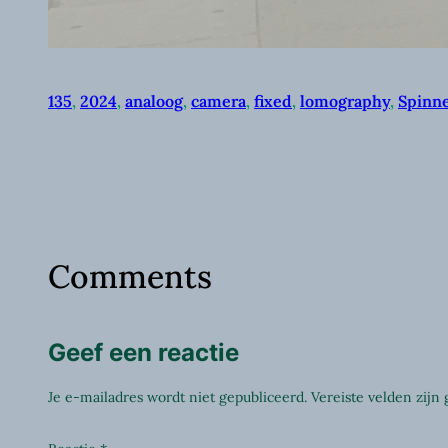
135
, 
2024
, 
analoog
, 
camera
, 
fixed
, 
lomography
, 
Spinn
Comments
Geef een reactie
Je e-mailadres wordt niet gepubliceerd.
Vereiste velden zij