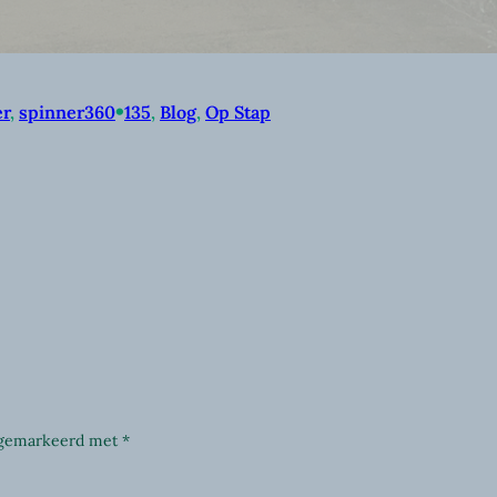
•
er
, 
spinner360
135
, 
Blog
, 
Op Stap
n gemarkeerd met
*