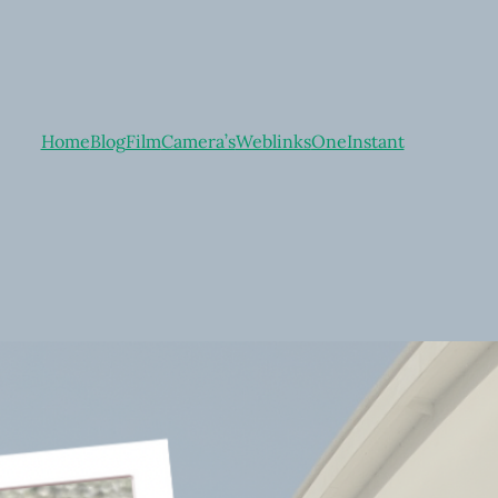
Home
Blog
Film
Camera’s
Weblinks
OneInstant