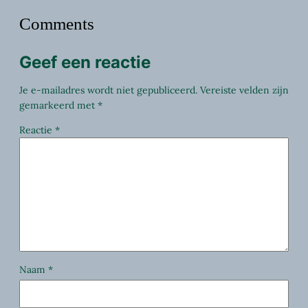
Comments
Geef een reactie
Je e-mailadres wordt niet gepubliceerd.
Vereiste velden zijn
gemarkeerd met
*
Reactie
*
Naam
*