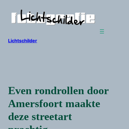
Ga
naar
de
inhoud
Lichtschilder
Even rondrollen door
Amersfoort maakte
deze streetart