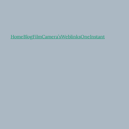
Home
Blog
Film
Camera’s
Weblinks
OneInstant