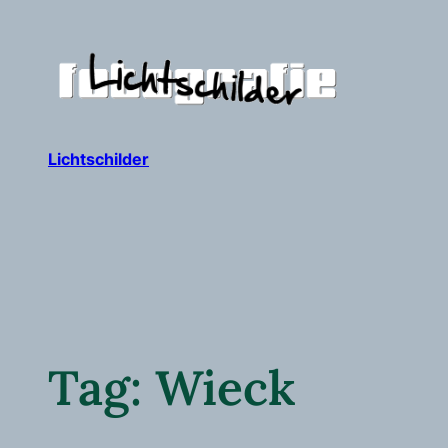
Ga
naar
de
inhoud
Lichtschilder
Tag:
Wieck