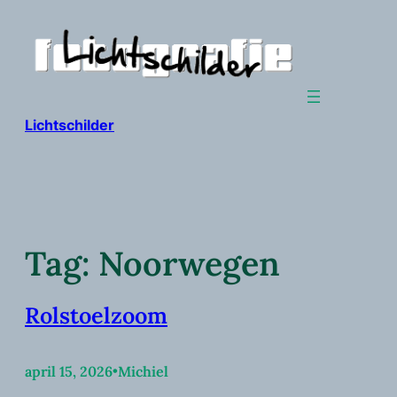
Ga
naar
de
inhoud
Lichtschilder
Tag:
Noorwegen
Rolstoelzoom
april 15, 2026
•
Michiel