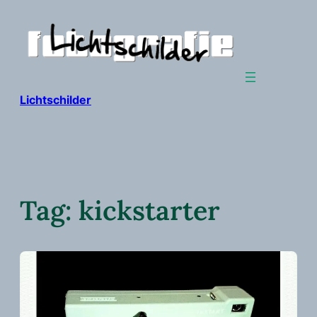
Ga
naar
de
inhoud
Lichtschilder
Tag:
kickstarter