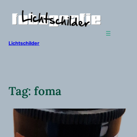
Ga
naar
de
inhoud
Lichtschilder
Tag:
foma