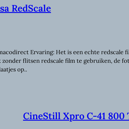
asa RedScale
macodirect Ervaring: Het is een echte redscale f
 zonder flitsen redscale film te gebruiken, de f
atjes op..
CineStill Xpro C-41 800