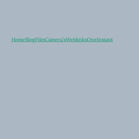
Home
Blog
Film
Camera’s
Weblinks
OneInstant