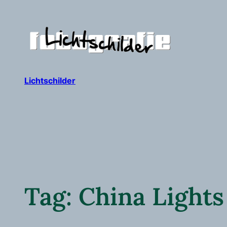
Ga
naar
de
inhoud
Lichtschilder
Tag:
China Lights