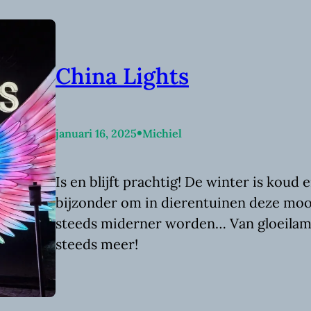
China Lights
•
januari 16, 2025
Michiel
Is en blijft prachtig! De winter is koud en
bijzonder om in dierentuinen deze mooi
steeds miderner worden… Van gloeilam
steeds meer!