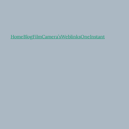
Home
Blog
Film
Camera’s
Weblinks
OneInstant